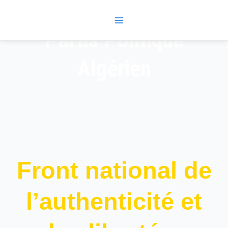
Skip
Main
to
Menu
content
Partis Politique
Algérien
Front national de
l’authenticité et