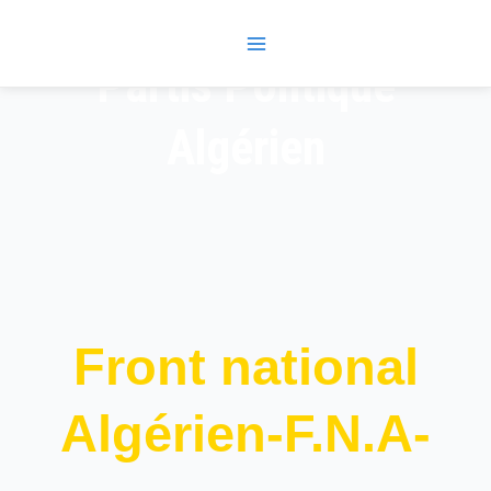
Skip
Main
to
Menu
content
Partis Politique
Algérien
Front national
Algérien-F.N.A-