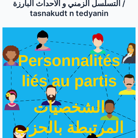
التسلسل الزمني و الأحداث البارزة /
tasnakudt n tedyanin
Personnalités
liés au partis
الشخصيات
المرتبطة بالحزب