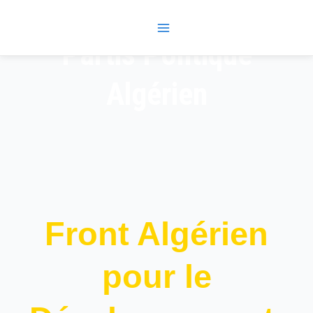
Skip
Main
to
Menu
content
Partis Politique
Algérien
Front Algérien
pour le