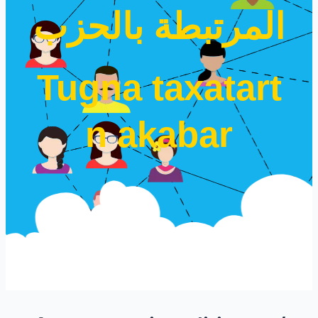
المرتبطة بالحزب
Tugna taxatart
n akabar