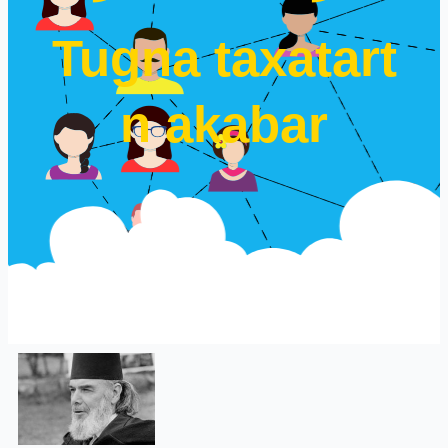
Tugna taxatart
n akabar