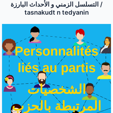
التسلسل الزمني و الأحداث البارزة /
tasnakudt n tedyanin
Personnalités
liés au partis
الشخصيات
المرتبطة بالحزب