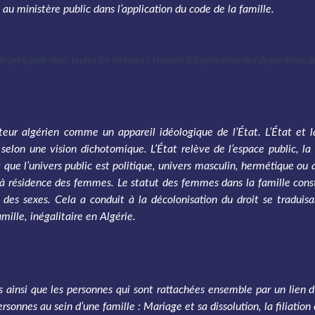
e au ministère public dans l’application du code de la famille.
ie principale dans toutes les instances tendant à l’application des dispositions de
ateur algérien comme un appareil idéologique de l’État. L’État et l
 selon une vision dichotomique. L’État relève de l’espace public, la 
it que l’univers public est politique, univers masculin, hermétique o
n à résidence des femmes. Le statut des femmes dans la famille cons
té des sexes. Cela a conduit à la décolonisation du droit se traduisa
amille, inégalitaire en Algérie.
s ainsi que les personnes qui sont rattachées ensemble par un lien d’
rsonnes au sein d’une famille : Mariage et sa dissolution, la filiation 