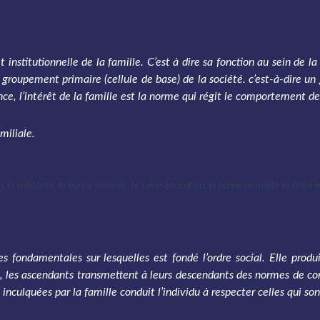
t institutionnelle de la famille. C’est à dire sa fonction au sein de l
ue groupement primaire (cellule de base) de la société. c’est-à-dire 
urrence, l’intérêt de la famille est la norme qui régit le comportemen
amiliale.
, la solidarité, la bonne entente, la saine éducation, la bonne moralité et l’élim
s fondamentales sur lesquelles est fondé l’ordre social. Elle produ
c, les ascendants transmettent à leurs descendants des normes de co
nculquées par la famille conduit l’individu à respecter celles qui sont