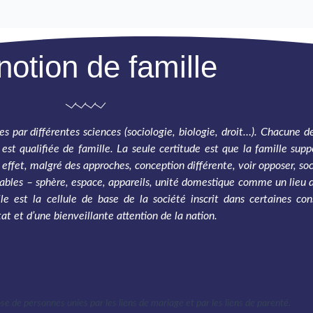
notion de famille
ées par différentes sciences (sociologie, biologie, droit…). Chacune 
 est qualifiée de famille. La seule certitude est que la famille supp
effet, malgré des approches, conception différente, voir opposer, s
cables – sphère, espace, appareils, unité domestique comme un lieu 
le est la cellule de base de la société inscrit dans certaines cons
at et d’une bienveillante attention de la nation.
pose de personnes unies par les liens de mariage et par les liens de parenté.