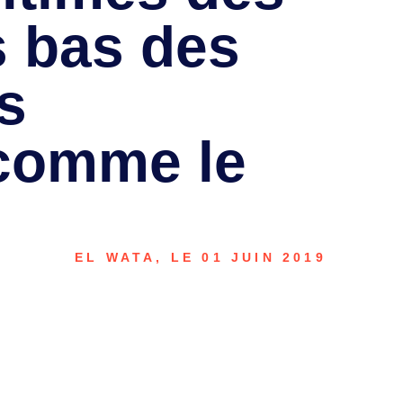
s bas des
s
 comme le
EL WATA, LE 01 JUIN 2019