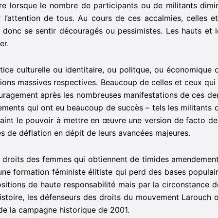
re lorsque le nombre de participants ou de militants dimi
 l’attention de tous. Au cours de ces accalmies, celles e
 donc se sentir découragés ou pessimistes. Les hauts et 
er.
ustice culturelle ou identitaire, ou politque, ou économique 
ons massives respectives. Beaucoup de celles et ceux qui 
ragement après les nombreuses manifestations de ces der
ents qui ont eu beaucoup de succès – tels les militants
aint le pouvoir à mettre en œuvre une version de facto de
s de déflation en dépit de leurs avancées majeures.
s droits des femmes qui obtiennent de timides amendemen
’une formation féministe élitiste qui perd des bases popula
sitions de haute responsabilité mais par la circonstance 
l’histoire, les défenseurs des droits du mouvement Larouch 
e de la campagne historique de 2001.