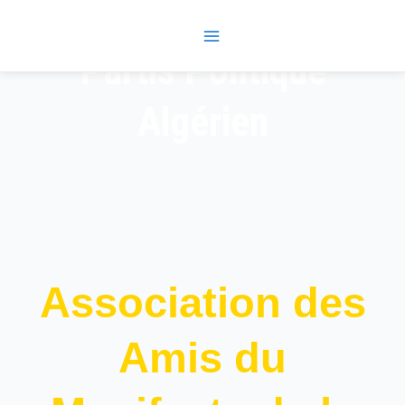
Skip
Main
to
Menu
content
Partis Politique
Algérien
Association des
Amis du