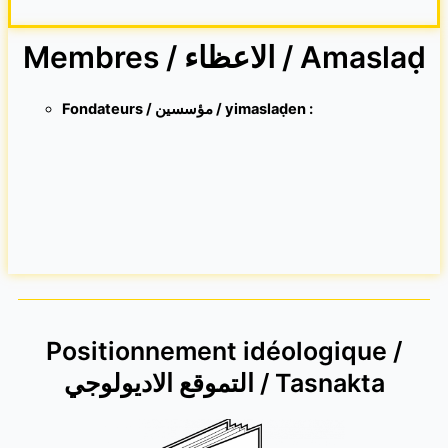
Membres / الاعظاء / Amaslaḍ
Fondateurs / مؤسسين / yimaslaḍen :
Positionnement idéologique /
التموقع الاديولوجي / Tasnakta