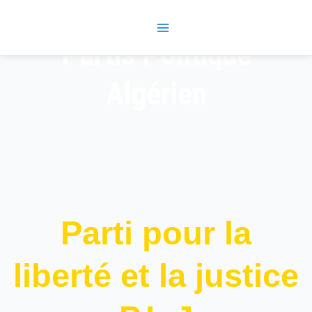
Skip
Main
to
Menu
content
Partis Politique
Algérien
Parti pour la
liberté et la justice