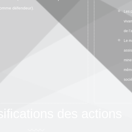
comme défendeur).
Les p
viva
de l’
Le ma
assis
mineu
même
socié
ifications des actions