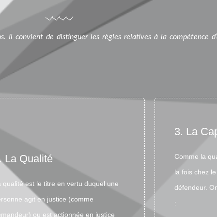
ions. Il convient de distinguer les règles relatives à la compétence d’
3. La Ca
. La Qualité
Comme la qual
la fois chez 
 qualité est le titre en vertu duquel une
défendeur. On
rsonne agit en justice (comme
:
mandeur) ou est actionnée en justice