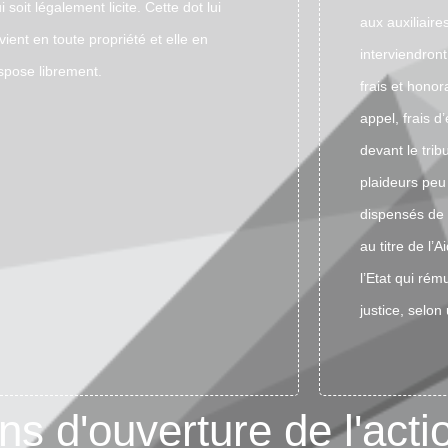
i soit légalement licite. Cette dot lui
aux auxiliaire
vient en toute propriété et elle en
interviendront 
spose librement.
frais et honor
appel, frais d
devant le tri
plaideurs peu
dispensés de t
au titre de l’A
l’Etat qui rém
justice, selon
ns d'ouverture de l'acti