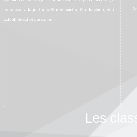
(
un ancien adage. L’intérêt doit exister, être légitime, né et
actuel, direct et personnel.
Les class