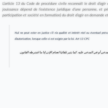
L’article 13 du Code de procédure civile reconnaît le droit d’agir 
jouissance dépend de l’existence juridique d’une personne, et 
participation et société en formation) du droit d’agir en demande e
Nul ne peut ester en justice s’il n’a qualité et intérêt réel ou éventuel prév
d’autorisation, lorsque celle-ci est exigée par la loi.
Art 13 CPC
عي أو في المدعى عليه. كما يثير تلقائيا انعدام الإذن إذا ما اشترطه القانون