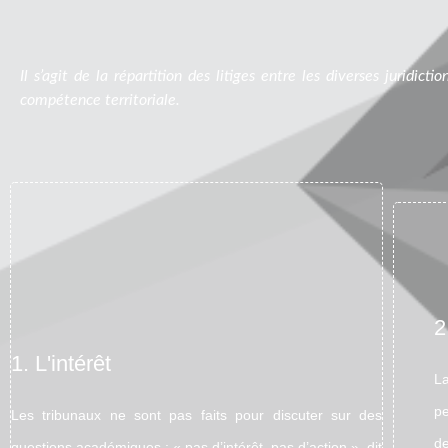
Il s’agit de la répartition des litiges entre les diverses juridict
compétence territoriale.
2
1. L'intérêt
La
pe
Les tribunaux ne sont pas faits pour discuter sur des
de
questions académiques : « pas d’intérêt, pas d’action », dit