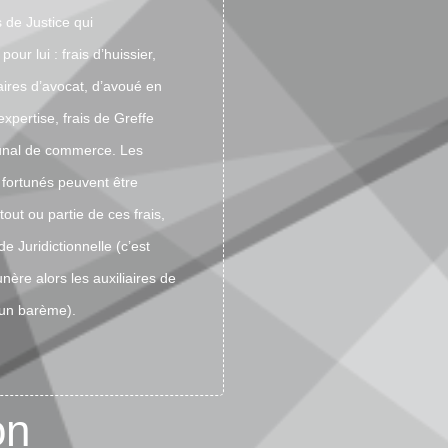
s de Justice qui
pour lui : frais d’huissier,
aires d’avocat, d’avoué en
’expertise, frais de Greffe
bunal de commerce. Les
 fortunés peuvent être
out ou partie de ces frais,
ide Juridictionnelle (c’est
unère alors les auxiliaires de
 un barème).
on